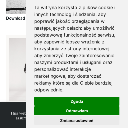
Ta witryna korzysta z plików cookie i
innych technologii śledzenia, aby
Download
poprawić jakość przeglądania w
następujących celach:
aby umożliwić
podstawową funkcjonalność serwisu
,
aby zapewnić lepsze wrażenia z
korzystania ze strony internetowej
,
aby zmierzyć Twoje zainteresowanie
naszymi produktami i usługami oraz
personalizować interakcje
marketingowe
,
aby dostarczać
reklamy które są dla Ciebie bardziej
Download
odpowiednie
.
Zgoda
Download
Odmawiam
This website uses cookies to improve your experience. We'll
assume you're ok with this, but you can opt-out if you
Zmiana ustawień
wish.
Accept