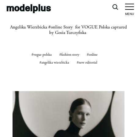
modelplus
Angelika Wierzbicka #online Story for VOGUE Polska captured
by Gosia Turczyńska
#vogue polska
#fashion story
#online
#angelika wierzbicka
#new editorial