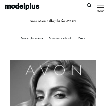
modelplus
Anna Maria Olbrycht for AVON
#model plus warsaw
#anna maria olbrycht
#avon