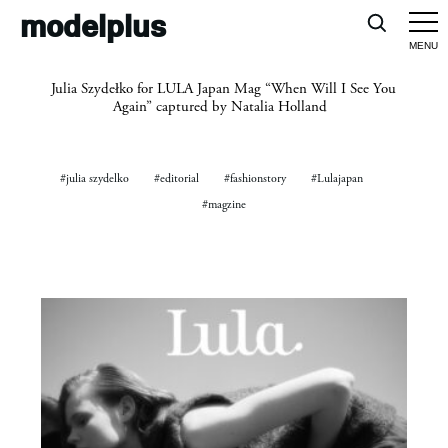
modelplus
Julia Szydełko for LULA Japan Mag “When Will I See You
Again” captured by Natalia Holland
#julia szydelko
#editorial
#fashionstory
#Lulajapan
#magzine