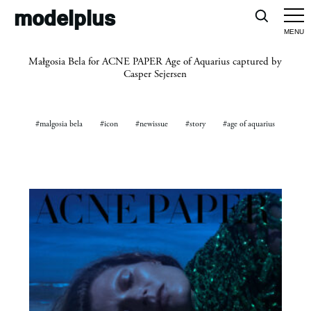
modelplus
Małgosia Bela for ACNE PAPER Age of Aquarius captured by
Casper Sejersen
#malgosia bela
#icon
#newissue
#story
#age of aquarius