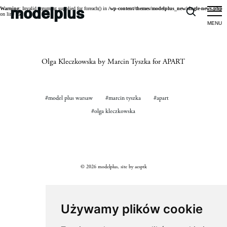
modelplus
Warning
: Invalid argument supplied for foreach() in
/wp-content/themes/modelplus_new/single-news.php
on line
25
Olga Kleczkowska by Marcin Tyszka for APART
#model plus warsaw
#marcin tyszka
#apart
#olga kleczkowska
© 2026 modelplus, site by
aesptk
Używamy plików cookie