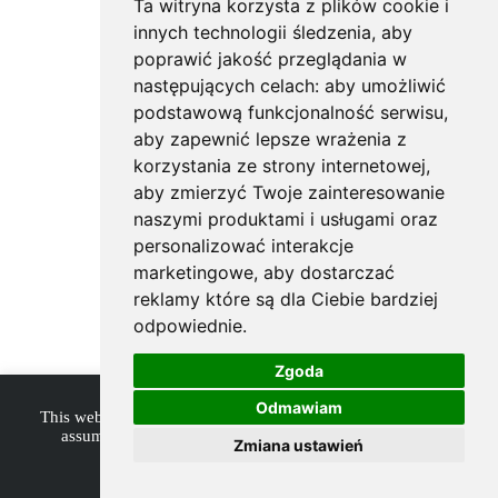
Ta witryna korzysta z plików cookie i
innych technologii śledzenia, aby
poprawić jakość przeglądania w
następujących celach:
aby umożliwić
podstawową funkcjonalność serwisu
,
aby zapewnić lepsze wrażenia z
korzystania ze strony internetowej
,
aby zmierzyć Twoje zainteresowanie
naszymi produktami i usługami oraz
personalizować interakcje
marketingowe
,
aby dostarczać
reklamy które są dla Ciebie bardziej
odpowiednie
.
Zgoda
Odmawiam
This website uses cookies to improve your experience. We'll
assume you're ok with this, but you can opt-out if you
Zmiana ustawień
wish.
Accept