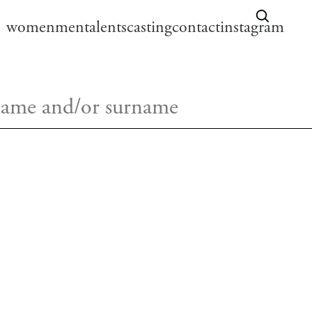
women
men
talents
casting
contact
instagram