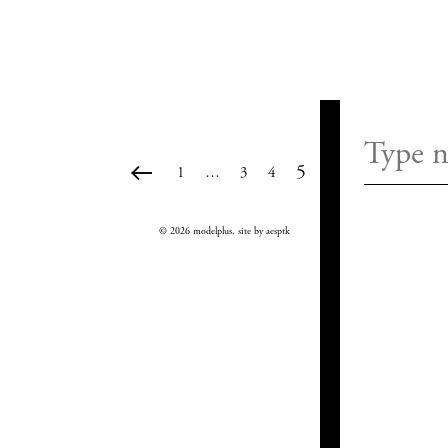
#martyna budna
5
1
…
3
4
© 2026 modelplus, site by
aesptk