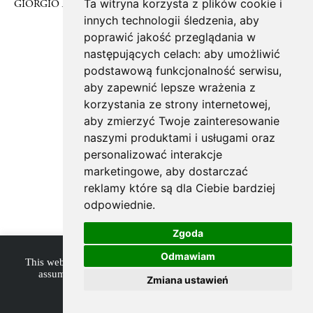
Ta witryna korzysta z plików cookie i
GIORGIO ARMANI S/S 2018
innych technologii śledzenia, aby
poprawić jakość przeglądania w
© 2026 modelplus, site by
aesptk
następujących celach:
aby umożliwić
podstawową funkcjonalność serwisu
,
aby zapewnić lepsze wrażenia z
korzystania ze strony internetowej
,
aby zmierzyć Twoje zainteresowanie
naszymi produktami i usługami oraz
personalizować interakcje
marketingowe
,
aby dostarczać
reklamy które są dla Ciebie bardziej
odpowiednie
.
Zgoda
Odmawiam
This website uses cookies to improve your experience. We'll
assume you're ok with this, but you can opt-out if you
Zmiana ustawień
wish.
Accept