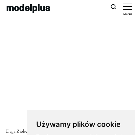
modelplus
#sarah moon
Używamy plików cookie
Daga Ziober by Sarah Moon for